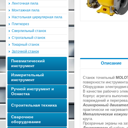
Ленточная пила
Монтажная пила
Настольная циркулярная пила
Плиткорез
Сверлильный станок
Строгальный станок
Токарный станок
Заточной станок
Пневматический
Описание
инструмент
Измерительный
Станок точильный
MOLOT
инструмент
поверхности инструмента
Оборудован электродвига
Ручной инструмент и
В качестве рабочего эле
Оснастка
Корпус агрегата выполне
повреждений и перегрева
Строительная техника
Асинхронный двигате
практически не нагревает
Металлические кожухи
Сварочное
круга.
оборудование
Прозрачные экраны на за
Двухметровый
кабель с