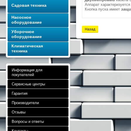
Аппарат характеризуется
Садовая техника
Кнопка пуска имеет
защи
Насосное
оборудование
Назад
Уборочное
оборудование
Климатическая
техника
Информация для
покупателей
Сервисные центры
Гарантия
Производители
Отзывы
Вопросы и ответы
Контакты