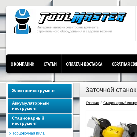
Интернет-магазин электроинструмента,
строительного оборудования и садовой техники
О КОМПАНИИ
СТАТЬИ
ОПЛАТА И ДОСТАВКА
ОБРАТНАЯ СВ
Заточной стано
Электроинструмент
Аккумуляторный
Главная
  /  
Стационарный инстр
инструмент
Стационарный
инструмент
Торцовочная пила