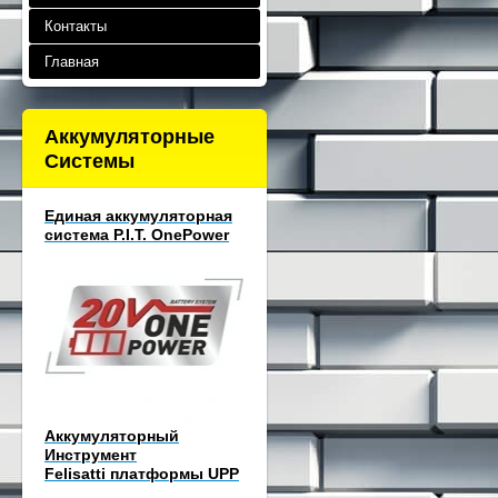
Контакты
Главная
Аккумуляторные
Системы
Единая аккумуляторная
система P.I.T. OnePower
Аккумуляторный
Инструмент
Felisatti платформы UPP