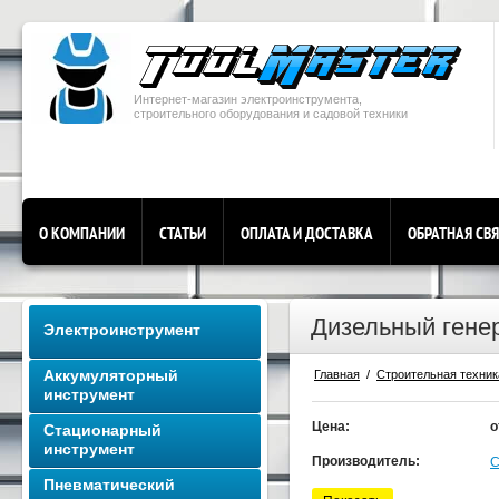
Интернет-магазин электроинструмента,
строительного оборудования и садовой техники
О КОМПАНИИ
СТАТЬИ
ОПЛАТА И ДОСТАВКА
ОБРАТНАЯ СВ
Дизельный гене
Электроинструмент
Аккумуляторный
Главная
  /  
Строительная техник
инструмент
Цена:
о
Стационарный
инструмент
Производитель:
C
Пневматический