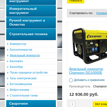
Показать
инструмент
Измерительный
инструмент
Сортировать по:
Назван
Ручной инструмент и
Оснастка
Строительная техника
Компрессор
Бензогенератор
Дизельный генератор
Бензорез
Бензобур
Дизельный генератор
Champion DG10000E
Пуско-зарядное устройство
Таль электрическая
Добавить к сравнению
Бетономешалка
Производитель:
Champion
Вибротехника
12 936.00 руб.
Строительная тачка
Сварочное