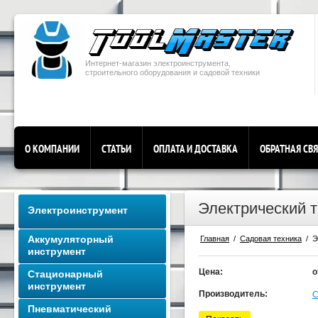
Интернет-магазин электроинструмента,
строительного оборудования и садовой техники
О КОМПАНИИ
СТАТЬИ
ОПЛАТА И ДОСТАВКА
ОБРАТНАЯ СВ
Электрический 
Электроинструмент
Аккумуляторный
Главная
  /  
Садовая техника
  / 
инструмент
Цена:
о
Стационарный
инструмент
Производитель:
C
Пневматический