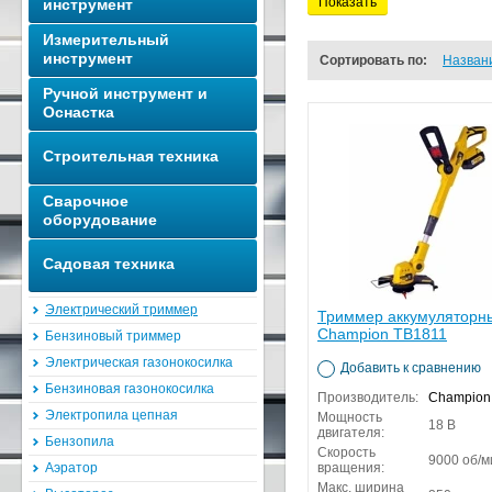
Показать
инструмент
Измерительный
инструмент
Сортировать по:
Назван
Ручной инструмент и
Оснастка
Строительная техника
Сварочное
оборудование
Садовая техника
Электрический триммер
Триммер аккумуляторн
Champion TB1811
Бензиновый триммер
Электрическая газонокосилка
Добавить к сравнению
Бензиновая газонокосилка
Производитель:
Champion
Электропила цепная
Мощность
18 В
двигателя:
Бензопила
Скорость
9000 об/м
Аэратор
вращения:
Макс. ширина