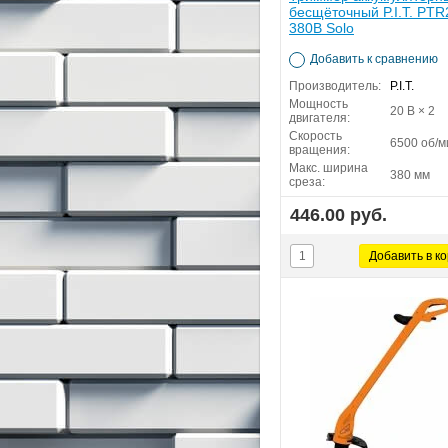
бесщёточный P.I.T. PTR
380B Solo
Добавить к сравнению
Производитель:
P.I.T.
Мощность
20 В × 2
двигателя:
Скорость
6500 об/м
вращения:
Макс. ширина
380 мм
среза:
446.00 руб.