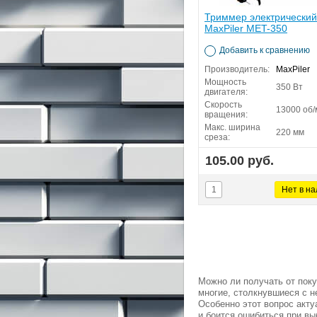
Триммер электрический
MaxPiler MET-350
Добавить к сравнению
Производитель:
MaxPiler
Мощность
350 Вт
двигателя:
Скорость
13000 об/
вращения:
Макс. ширина
220 мм
среза:
105.00 руб.
Можно ли получать от поку
многие, столкнувшиеся с 
Особенно этот вопрос акту
и боится ошибиться при вы