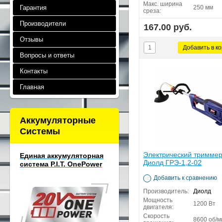
Макс. ширина
Гарантия
250 мм
среза:
Производители
167.00 руб.
Отзывы
Вопросы и ответы
Контакты
Главная
Аккумуляторные
Системы
Электрический тримме
Единая аккумуляторная
Диолд ГРЭ-1,2-02
система P.I.T. OnePower
Добавить к сравнению
Производитель:
Диолд
Мощность
1200 Вт
двигателя:
Скорость
8600 об/м