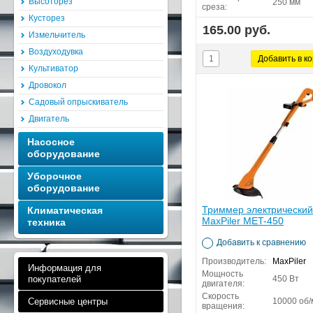
Высоторез
250 мм
среза:
Кусторез
165.00 руб.
Измельчитель
Воздуходувка
Культиватор
Дровокол
Садовый опрыскиватель
Двигатель
Насосное
оборудование
Уборочное
оборудование
Триммер электрический
Климатическая
MaxPiler MET-450
техника
Добавить к сравнению
Производитель:
MaxPiler
Информация для
Мощность
покупателей
450 Вт
двигателя:
Скорость
Сервисные центры
10000 об/
вращения: