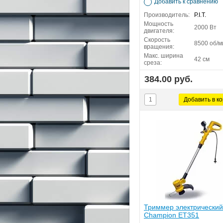
Добавить к сравнению
Производитель:
P.I.T.
Мощность
2000 Вт
двигателя:
Скорость
8500 об/м
вращения:
Макс. ширина
42 см
среза:
384.00 руб.
Триммер электрический
Champion EТ351