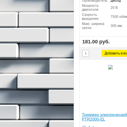
Производитель:
Диолд
Мощность
20 В
двигателя:
Скорость
7500 об/м
вращения:
Макс. ширина
300 мм
среза:
181.00 руб.
Триммер электрический P
PTR2000-EL