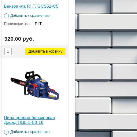
Бензопила P.I.T. GCS52-C5
Добавить к сравнению
Производитель:
P.I.T.
320.00 руб.
Пила цепная бензиновая
Диолд ПЦБ-3-58-18
Добавить к сравнению