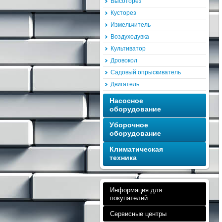
Высоторез
Кусторез
Измельчитель
Воздуходувка
Культиватор
Дровокол
Садовый опрыскиватель
Двигатель
Насосное
оборудование
Уборочное
оборудование
Климатическая
техника
Информация для
покупателей
Сервисные центры