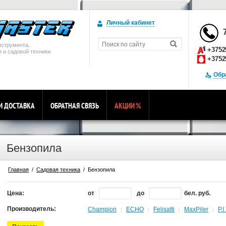
Личный кабинет
нструмента,
+3752
 и садовой техники
+3752
Обр
И ДОСТАВКА
ОБРАТНАЯ СВЯЗЬ
АКЦИИ
%
Бензопила
Главная
  /  
Садовая техника
  /  Бензопила
Цена:
от
до
бел. руб.
Производитель:
Champion
ECHO
Felisatti
MaxPiler
P.I.
|
|
|
|