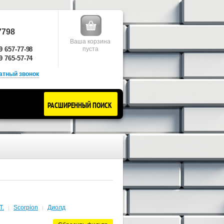
7798
Ваша корзина
9 657-77-98
пуста
9 765-57-74
атный звонок
РАСШИРЕННЫЙ ПОИСК
T.
Scorpion
Диолд
|
|