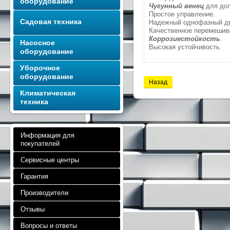
оборудование
Чугунный венец
для дол
Простое управление.
Садовая техника
Надежный однофазный дв
Качественное перемешив
Коррозиестойкость
.
Насосное
Высокая устойчивость.
оборудование
Уборочное
оборудование
Назад
Климатическая
техника
Информация для
покупателей
Сервисные центры
Гарантия
Производители
Отзывы
Вопросы и ответы