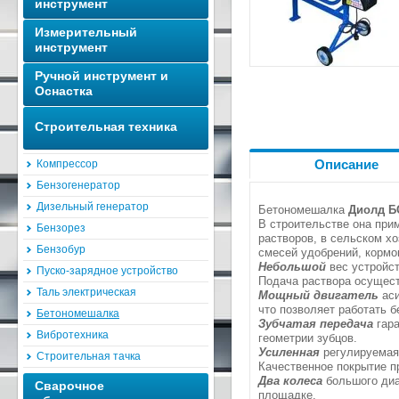
инструмент
Измерительный
инструмент
Ручной инструмент и
Оснастка
Строительная техника
Описание
Компрессор
Бензогенератор
Дизельный генератор
Бетономешалка
Диолд Б
В строительстве она при
Бензорез
растворов, в сельском х
Бензобур
смесей удобрений, кормо
Небольшой
вес устройс
Пуско-зарядное устройство
Подача раствора осущест
Таль электрическая
Мощный двигатель
аси
что позволяет работать 
Бетономешалка
Зубчатая передача
гара
Вибротехника
геометрии зубцов.
Усиленная
регулируемая
Строительная тачка
Качественное покрытие п
Два колеса
большого диа
Сварочное
площадке.