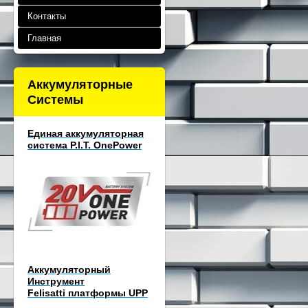
Контакты
Главная
Аккумуляторные
Системы
Единая аккумуляторная
система P.I.T. OnePower
Аккумуляторный
Инструмент
Felisatti платформы UPP