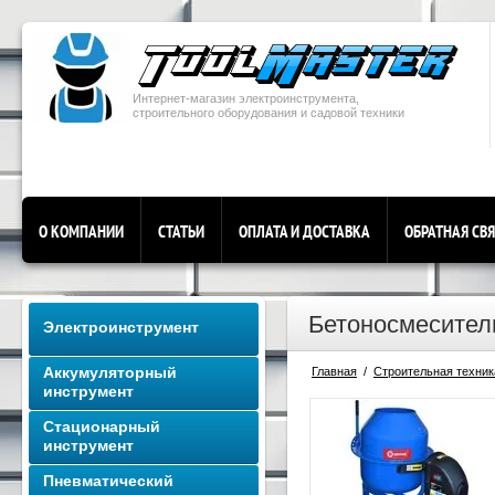
Интернет-магазин электроинструмента,
строительного оборудования и садовой техники
О КОМПАНИИ
СТАТЬИ
ОПЛАТА И ДОСТАВКА
ОБРАТНАЯ СВ
Бетоносмесител
Электроинструмент
Аккумуляторный
Главная
  /  
Строительная техник
инструмент
Стационарный
инструмент
Пневматический